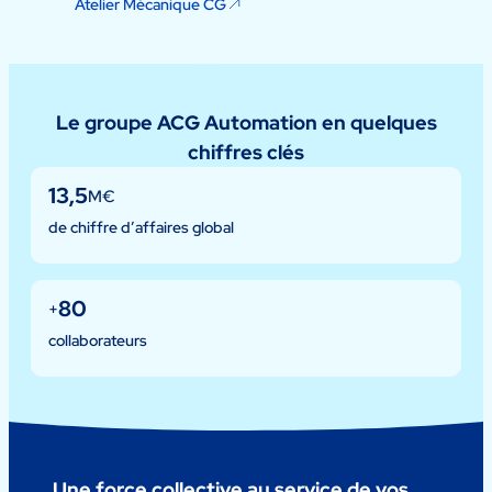
Atelier Mécanique CG
Le groupe ACG Automation en quelques
chiffres clés
13
,
5
M€
de chiffre d’affaires global
80
+
collaborateurs
Une force collective au service de vos