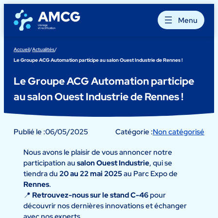
Aller
au
Menu
contenu
Accueil
/
Actualités
/
Le Groupe ACG Automation participe au salon Ouest Industrie de Rennes !
Le Groupe ACG Automation participe
au salon Ouest Industrie de Rennes !
Publié le :
06/05/2025
Catégorie :
Non catégorisé
Nous avons le plaisir de vous annoncer notre
participation au
salon Ouest Industrie
, qui se
tiendra du
20 au 22 mai 2025
au Parc Expo de
Rennes
.
📍
Retrouvez-nous sur le stand C-46
pour
découvrir nos dernières innovations et échanger
avec nos experts.